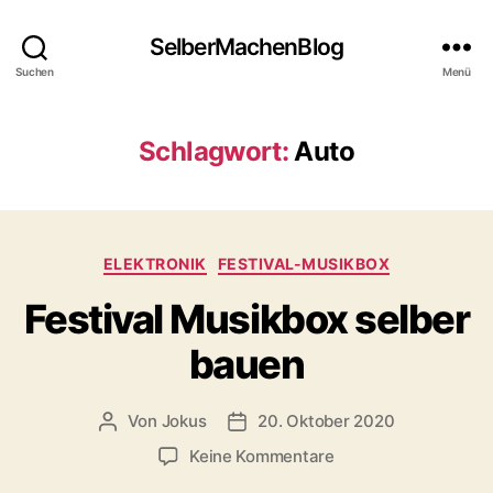
SelberMachenBlog
Suchen
Menü
Schlagwort:
Auto
Kategorien
ELEKTRONIK
FESTIVAL-MUSIKBOX
Festival Musikbox selber
bauen
Von
Jokus
20. Oktober 2020
Beitragsautor
Veröffentlichungsdatum
zu
Keine Kommentare
Festival