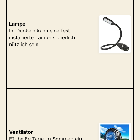
Lampe
Im Dunkeln kann eine fest
installierte Lampe sicherlich
nützlich sein.
n
r
Ventilator
Für heiße Tage im Sommer: ein