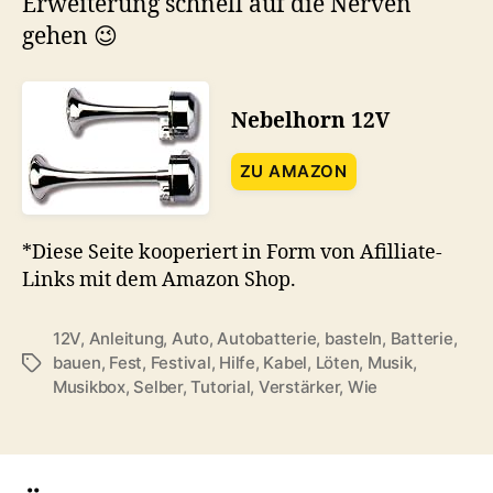
Erweiterung schnell auf die Nerven
gehen 😉
Nebelhorn 12V
ZU AMAZON
*Diese Seite kooperiert in Form von Afilliate-
Links mit dem Amazon Shop.
12V
,
Anleitung
,
Auto
,
Autobatterie
,
basteln
,
Batterie
,
bauen
,
Fest
,
Festival
,
Hilfe
,
Kabel
,
Löten
,
Musik
,
Schlagwörter
Musikbox
,
Selber
,
Tutorial
,
Verstärker
,
Wie