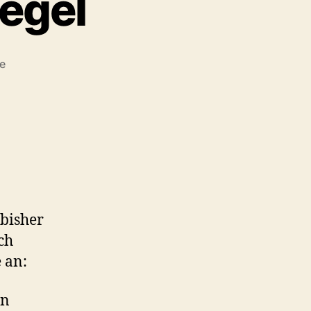
iegel
zu
e
Saugroboter
vs.
Spiegel
 bisher
ch
 an:
en