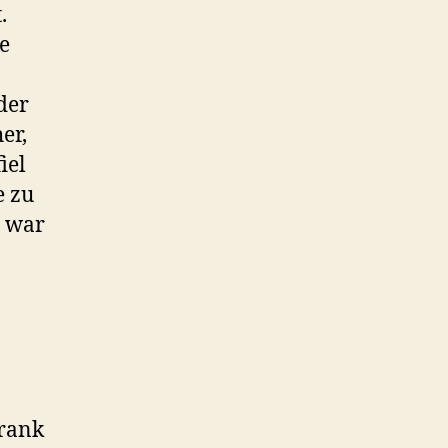
.
e
der
er,
iel
e zu
 war
hrank