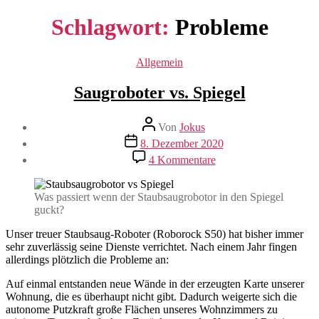
Schlagwort:
Probleme
Kategorien
Allgemein
Saugroboter vs. Spiegel
Beitragsautor
Von
Jokus
Veröffentlichungsdatum
8. Dezember 2020
zu
4 Kommentare
Saugroboter
vs.
Spiegel
Was passiert wenn der Staubsaugrobotor in den Spiegel
guckt?
Unser treuer Staubsaug-Roboter (Roborock S50) hat bisher immer
sehr zuverlässig seine Dienste verrichtet. Nach einem Jahr fingen
allerdings plötzlich die Probleme an:
Auf einmal entstanden neue Wände in der erzeugten Karte unserer
Wohnung, die es überhaupt nicht gibt. Dadurch weigerte sich die
autonome Putzkraft große Flächen unseres Wohnzimmers zu