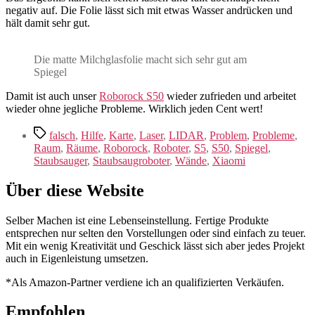
negativ auf. Die Folie lässt sich mit etwas Wasser andrücken und
hält damit sehr gut.
Die matte Milchglasfolie macht sich sehr gut am
Spiegel
Damit ist auch unser
Roborock S50
wieder zufrieden und arbeitet
wieder ohne jegliche Probleme. Wirklich jeden Cent wert!
Schlagwörter
falsch
,
Hilfe
,
Karte
,
Laser
,
LIDAR
,
Problem
,
Probleme
,
Raum
,
Räume
,
Roborock
,
Roboter
,
S5
,
S50
,
Spiegel
,
Staubsauger
,
Staubsaugroboter
,
Wände
,
Xiaomi
Über diese Website
Selber Machen ist eine Lebenseinstellung. Fertige Produkte
entsprechen nur selten den Vorstellungen oder sind einfach zu teuer.
Mit ein wenig Kreativität und Geschick lässt sich aber jedes Projekt
auch in Eigenleistung umsetzen.
*Als Amazon-Partner verdiene ich an qualifizierten Verkäufen.
Empfohlen