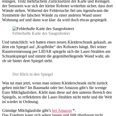
reinigen. Trotz mehrfachem Zurücksetzen der Karte und Reinigen
der Sensoren war sich der kleine Roboter weiterhin sicher, dass dort
Wände stehen. Während der Fehlersuche fiel uns irgendwann die
Symmetrie der falschen Wände zu einer anderen Wand unser
Wohnung auf und dann war klar: da wird doch etwas gespiegelt.
Fehlerhafte Karte des Saugroboters
Und tatsächlich: wir hatten einen neuen Kleiderschrank gekauft, an
dem ein Spiegel auf „Kopfhöhe“ des Roboters hängt. Bei seiner
Raumvermessung per LIDAR spiegeln sich die Laser-Strahlen am
Schrankspiegel und nimmt die gegenüberliegende Wand wahr, als
ob sie hinter dem Spiegel steht.
Der Blick in den Spiegel
Was tut man jetzt, wenn man seinen Kleiderschrank nicht zurück
geben möchte? Im Baumarkt oder bei Amazon gibt’s für wenige
Euro Milchglasfolien. Klebt man diese auf den unteren Bereich des
Spiegels, so reflektieren die Laser-Strahlen nicht mehr und die Welt
ist wieder in Ordnung.
Günstige Milchglasfolie gibt’s
bei Amazon
*.
Das Ergebnis kann sich sehen lassen und fällt überhaupt nicht