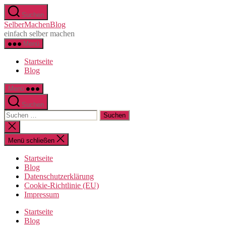
Zum
Suchen
Inhalt
SelberMachenBlog
springen
einfach selber machen
Menü
Startseite
Blog
Menü
Suchen
Suchen
nach:
Suche
schließen
Menü schließen
Startseite
Blog
Datenschutzerklärung
Cookie-Richtlinie (EU)
Impressum
Startseite
Blog